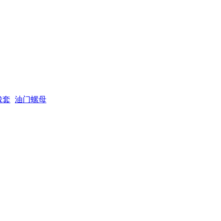
橡套
油门螺母