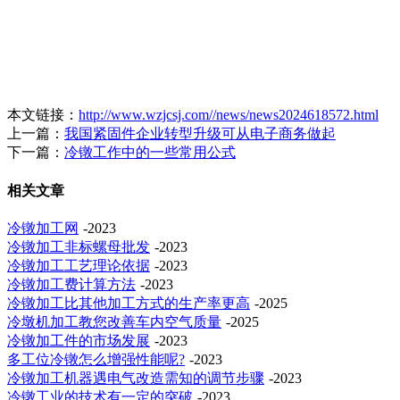
本文链接：
http://www.wzjcsj.com//news/news2024618572.html
上一篇：
我国紧固件企业转型升级可从电子商务做起
下一篇：
冷镦工作中的一些常用公式
相关文章
冷镦加工网
-2023
冷镦加工非标螺母批发
-2023
冷镦加工工艺理论依据
-2023
冷镦加工费计算方法
-2023
冷镦加工比其他加工方式的生产率更高
-2025
冷墩机加工教您改善车内空气质量
-2025
冷镦加工件的市场发展
-2023
多工位冷镦怎么增强性能呢?
-2023
冷镦加工机器遇电气改造需知的调节步骤
-2023
冷镦工业的技术有一定的突破
-2023