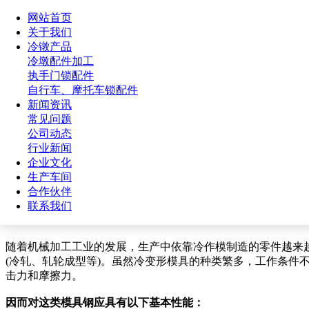
网站首页
关于我们
冷镦产品
冷墩配件加工
执手门锁配件
自行车、摩托车锁配件
新闻资讯
常见问题
公司动态
当前位置：
网站首页
>
新闻资讯
>
行业新闻
行业新闻
企业文化
冷变形模具的选材注意点介绍
生产车间
合作伙伴
联系我们
作者： 来源：金诚冷镦标准件 更新时间：2024/6/18 点击次数：
534
随着机械加工工业的发展，生产中依靠冷作模制造的零件越来越
(冷轧、轧轮成型等)。虽然冷变形模具的种类繁多，工作条
击力和摩擦力。
因而对这类模具钢应具有以下基本性能：